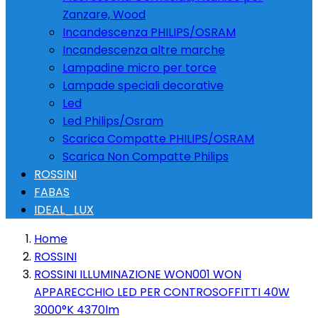
Zanzare, Wood
Incandescenza PHILIPS/OSRAM
Incandescenza altre marche
Lampadine micro per torce
Lampade speciali decorative
Led
Led Philips/Osram
Scarica Compatte PHILIPS/OSRAM
Scarica Non Compatte Philips
ROSSINI
FABAS
IDEAL_LUX
Home
ROSSINI
ROSSINI ILLUMINAZIONE WON001 WON
APPARECCHIO LED PER CONTROSOFFITTI 40W
3000°K 4370lm