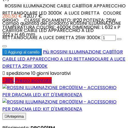
ROSSINI ILLUMINAZIONE CABLE CAB111GR APPARECCHIO
RETTANGOLARE LED 3000K A LUCE DIRETTA COLORE
260,50 €
420,17 €
GRIGIO CLASSE ISOLAMENTO: IP20 POTENZA: 25W
Campo quantità del prodotto ROSSINI ILLUMINAZIONE
TEMPERATURA COLORE: 4000K DIMENSIONE: L 632 x P
CAB111GR CABLE LED APPARECCHIO A LED
322 x H 46 mm
RETTANGOLARE A LUCE DIRETTA 25W 3000K
Più
ROSSINI ILLUMINAZIONE CAB111GR

Aggiungi al carrello
CABLE LED APPARECCHIO A LED RETTANGOLARE A LUCE
DIRETTA 25W 3000K

spedizione 10 giorni lavorativi
-38%
Prezzo scontato

Anteprima
Riferimento:
DRC001EM