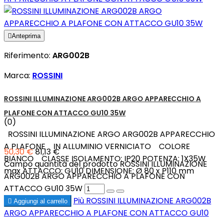

Anteprima
Riferimento:
ARG002B
Marca:
ROSSINI
ROSSINI ILLUMINAZIONE ARG002B ARGO APPARECCHIO A
PLAFONE CON ATTACCO GU10 35W
(0)
ROSSINI ILLUMINAZIONE ARGO ARG002B APPARECCHIO
A PLAFONE IN ALLUMINIO VERNICIATO COLORE
50,30 €
81,13 €
BIANCO CLASSE ISOLAMENTO: IP20 POTENZA: 1X35W
Campo quantità del prodotto ROSSINI ILLUMINAZIONE
max ATTACCO: GU10 DIMENSIONE: Ø 80 x P110 mm
ARG002B ARGO APPARECCHIO A PLAFONE CON
ATTACCO GU10 35W
Più
ROSSINI ILLUMINAZIONE ARG002B

Aggiungi al carrello
ARGO APPARECCHIO A PLAFONE CON ATTACCO GU10