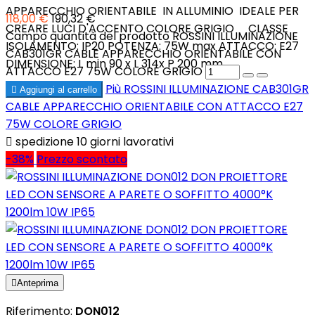
APPARECCHIO ORIENTABILE IN ALLUMINIO IDEALE PER
118,00 €
190,32 €
CREARE LUCI D'ACCENTO COLORE GRIGIO CLASSE
Campo quantità del prodotto ROSSINI ILLUMINAZIONE
ISOLAMENTO: IP20 POTENZA: 75W max ATTACCO: E27
CAB301GR CABLE APPARECCHIO ORIENTABILE CON
DIMENSIONE: L min 90 x L 314x P 200 mm
ATTACCO E27 75W COLORE GRIGIO
Più
ROSSINI ILLUMINAZIONE CAB301GR

Aggiungi al carrello
CABLE APPARECCHIO ORIENTABILE CON ATTACCO E27
75W COLORE GRIGIO

spedizione 10 giorni lavorativi
-38%
Prezzo scontato

Anteprima
Riferimento:
DON012