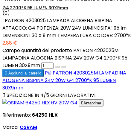
G4 2700°K 95 LUMEN 30X9mm
(0)
PATRON 4203025 LAMPADA ALOGENA BISPINA
ATTACCO: G4 POTENZA: 20W 24V LUMINOSITA': 95 lm
DIMENSIONI: 30 X 9 mm TEMPERATURA COLORE: 2700°K
2,88 €
Campo quantità del prodotto PATRON 4203025M
LAMPADINA ALOGENA BISPINA 24V 20W G4 2700°K 95
LUMEN 30X9mm
Più
PATRON 4203025M LAMPADINA

Aggiungi al carrello
ALOGENA BISPINA 24V 20W G4 2700°K 95 LUMEN
30X9mm

SPEDIZIONE IN 4/5 GIORNI LAVORATIVI

Anteprima
Riferimento:
64250 HLX
Marca:
OSRAM