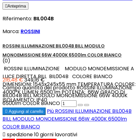

Anteprima
Riferimento:
BIL004B
Marca:
ROSSINI
ROSSINI ILLUMINAZIONE BIL004B BILL MODULO
MONOEMISSIONE 66W 4000K 6500lm COLOR BIANCO
(0)
ROSSINI ILLUMINAZIONE MODULO MONOEMISSIONE A
LUCE DIRETTA BILL BIL004B COLORE BIANCO
216,48 €
349,16 €
DIMENSIONI: 1545x245x55 mm TEMPERATURA COLORE:
Campo quantità del prodotto ROSSINI ILLUMINAZIONE
4000°K LUMEN: 6500 lm POTENZA: 66W GRADO DI
BIL004B BILL MODULO MONOEMISSIONE 66W 4000K
ISOLAMENTO: IP40
6500lm COLOR BIANCO
Più
ROSSINI ILLUMINAZIONE BIL004B

Aggiungi al carrello
BILL MODULO MONOEMISSIONE 66W 4000K 6500lm
COLOR BIANCO

spedizione 10 giorni lavorativi