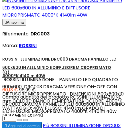

Anteprima
Riferimento:
DRC003
Marca:
ROSSINI
ROSSINI ILLUMINAZIONE DRC003 DRACMA PANNELLO LED
600x600 IN ALLUMINIO E DIFFUSORE MICROPRISMATO
(0)
4000°K 4140lm 40W
ROSSINI ILLUMINAZIONE PANNELLO LED QUADRATO
600x600 DRC003 DRACMA VERSIONE ON-OFF CON
60,13 €
96,99 €
DIFFUSORE MICROPRISMATO DIMENSIONI: 600x600x10
Campo quantità del prodotto ROSSINI ILLUMINAZIONE
mm COLORE: BIANCO TEMPERATURA COLORE: 4000°K
DRC003 DRACMA PANNELLO LED 600x600 IN ALLUMINIO
WATTAGGIO: 40W FLUSSO: 4140 lm GRADO DI
E DIFFUSORE MICROPRISMATO 4000°K 4140lm 40W
ISOLAMENTO: IP40
Più
ROSSINI ILLUMINAZIONE DRC003

Aggiungi al carrello