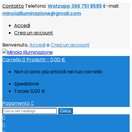
Contatto
Telefono:
Watzapp 366 751 8585
E-mail:
minoiailluminazione@gmail.com
Accedi
Crea un account
Benvenuto,
Accedi
o
Crea un account
Carrello
0
Prodotti -
0,00 €
Non ci sono più articoli nel tuo carrello
Spedizione
Totale
0,00 €
Pagamento

Cerca

