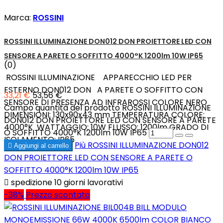
Marca:
ROSSINI
ROSSINI ILLUMINAZIONE DON012 DON PROIETTORE LED CON
SENSORE A PARETE O SOFFITTO 4000°K 1200lm 10W IP65
(0)
ROSSINI ILLUMINAZIONE APPARECCHIO LED PER
ESTERNO DON012 DON A PARETE O SOFFITTO CON
33,21 €
53,56 €
SENSORE DI PRESENZA AD INFRAROSSI COLORE NERO
Campo quantità del prodotto ROSSINI ILLUMINAZIONE
DIMENSIONI: 130x90x43 mm TEMPERATURA COLORE:
DON012 DON PROIETTORE LED CON SENSORE A PARETE
4000°K WATTAGGIO: 10W FLUSSO: 1200lm GRADO DI
O SOFFITTO 4000°K 1200lm 10W IP65
ISOLAMENTO: IP65
Più
ROSSINI ILLUMINAZIONE DON012

Aggiungi al carrello
DON PROIETTORE LED CON SENSORE A PARETE O
SOFFITTO 4000°K 1200lm 10W IP65

spedizione 10 giorni lavorativi
-38%
Prezzo scontato