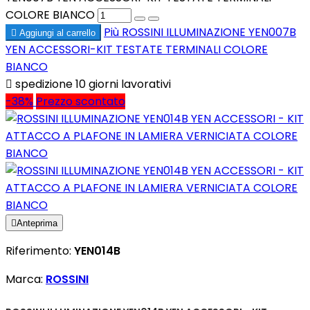
COLORE BIANCO
Più
ROSSINI ILLUMINAZIONE YEN007B

Aggiungi al carrello
YEN ACCESSORI-KIT TESTATE TERMINALI COLORE
BIANCO

spedizione 10 giorni lavorativi
-38%
Prezzo scontato

Anteprima
Riferimento:
YEN014B
Marca:
ROSSINI