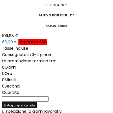
FLUSSO: 4370lm
GRADO DI PROTEZIONE: IP20
COLORE: bianco
109,68 €
68,00 €
Risparmia 38%
Tasse incluse
Consegnato in 3-4 giorni
La promozione termina tra:
0
Giorni
0
Ore
0
Minuti
0
Secondi
Quantità

Aggiungi al carrello

spedizione 10 giorni lavorativi