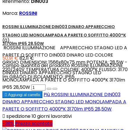
Riferimento:
DIN003
Marca:
ROSSINI
ROSSINI ILLUMINAZIONE DIN003 DINARO APPARECCHIO
STAGNO LED MONOLAMPADA A PARETE O SOFFITTO 4000°K
(0)
3170lm IP65 28,50W
ROSSINI ILLUMINAZIONE APPARECCHIO STAGNO LED A
PARETE O SOFFITTO DIN003 DINARO LED COLORE
50,91 €
82,11 €
GRIGIO DIMENSIONI: 1566x80x75 mm POTENZA: 28,5W -
Campo quantità del prodotto ROSSINI ILLUMINAZIONE
220/240V TEMPERATURA COLORE: 4000°K FLUSSO: 3170
DIN003 DINARO APPARECCHIO STAGNO LED
lm GRADO DI ISOLAMENTO: IP65
MONOLAMPADA A PARETE O SOFFITTO 4000°K 3170lm
IP65 28,50W
Più
ROSSINI ILLUMINAZIONE DIN003

Aggiungi al carrello
DINARO APPARECCHIO STAGNO LED MONOLAMPADA A
PARETE O SOFFITTO 4000°K 3170lm IP65 28,50W

spedizione 10 giorni lavorativi
-38%
Prezzo scontato