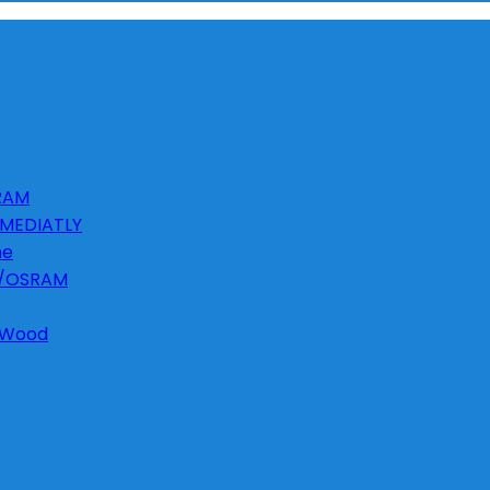
SRAM
MMEDIATLY
he
PS/OSRAM
, Wood