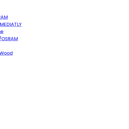
SRAM
MMEDIATLY
he
PS/OSRAM
, Wood