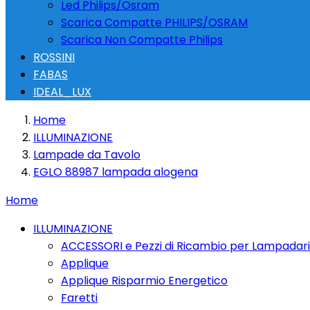
Led Philips/Osram
Scarica Compatte PHILIPS/OSRAM
Scarica Non Compatte Philips
ROSSINI
FABAS
IDEAL_LUX
Home
ILLUMINAZIONE
Lampade da Tavolo
EGLO 88987 lampada alogena
Home
ILLUMINAZIONE
ACCESSORI e Pezzi di Ricambio per Lampadari
Applique
Applique Risparmio Energetico
Faretti