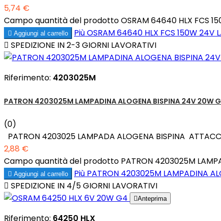
5,74 €
Campo quantità del prodotto OSRAM 64640 HLX FCS 
Più
OSRAM 64640 HLX FCS 150W 24V 

Aggiungi al carrello

SPEDIZIONE IN 2-3 GIORNI LAVORATIVI
Riferimento:
4203025M
PATRON 4203025M LAMPADINA ALOGENA BISPINA 24V 20W 
(0)
PATRON 4203025 LAMPADA ALOGENA BISPINA ATTACCO: 
2,88 €
Campo quantità del prodotto PATRON 4203025M LAMP
Più
PATRON 4203025M LAMPADINA ALO

Aggiungi al carrello

SPEDIZIONE IN 4/5 GIORNI LAVORATIVI

Anteprima
Riferimento:
64250 HLX