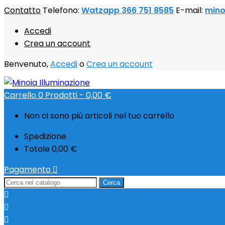
Contatto
Telefono:
Watzapp 366 751 8585
E-mail:
mino
Accedi
Crea un account
Benvenuto,
Accedi
o
Crea un account
Carrello
0
Prodotti -
0,00 €
Non ci sono più articoli nel tuo carrello
Spedizione
Totale
0,00 €
Pagamento

Cerca


