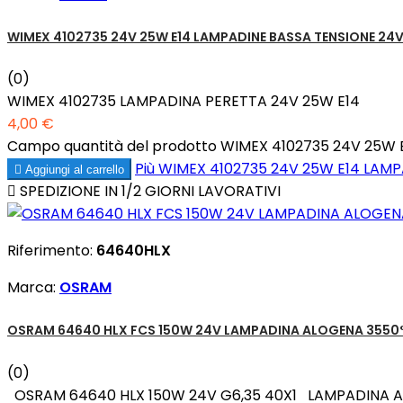
WIMEX 4102735 24V 25W E14 LAMPADINE BASSA TENSIONE 24
(0)
WIMEX 4102735 LAMPADINA PERETTA 24V 25W E14
4,00 €
Campo quantità del prodotto WIMEX 4102735 24V 25W
Più
WIMEX 4102735 24V 25W E14 LAMP

Aggiungi al carrello

SPEDIZIONE IN 1/2 GIORNI LAVORATIVI
Riferimento:
64640HLX
Marca:
OSRAM
OSRAM 64640 HLX FCS 150W 24V LAMPADINA ALOGENA 3550°
(0)
OSRAM 64640 HLX 150W 24V G6,35 40X1 LAMPADINA