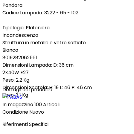
Pandora
Codice Lampada:
3222 - 65 - 102
Tipologia:
Plafoniera
Incandescenza
Struttura in metallo e vetro soffiato
Bianco
8019282062561
Dimensioni Lampada:
D:
36
cm
2X40W E27
Peso:
2,2 Kg
Dimensioni Scatola:
H:
19
L:
46
P:
46
cm
Dettagli del prodotto
Peso:
3.1 Kg
In magazzino
100 Articoli
Condizione
Nuovo
Riferimenti Specifici