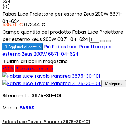
624
(0)
Fabas Luce Proiettore per esterno Zeus 200W 6871-
04-624
538,75 €
673,44 €
Campo quantità del prodotto Fabas Luce Proiettore
per esterno Zeus 200W 6871-04-624
Più
Fabas Luce Proiettore per

Aggiungi al carrello
esterno Zeus 200W 6871-04-624

Ultimi articoli in magazzino
-20%
Prezzo scontato

Anteprima
Riferimento:
3675-30-101
Marca:
FABAS
Fabas Luce Tavolo Panarea 3675-30-101