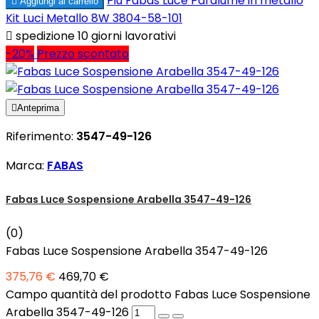
Più
Fabas Luce Paralume in metallo

Aggiungi al carrello
Kit Luci Metallo 8W 3804-58-101

spedizione 10 giorni lavorativi
-20%
Prezzo scontato

Anteprima
Riferimento:
3547-49-126
Marca:
FABAS
Fabas Luce Sospensione Arabella 3547-49-126
(0)
Fabas Luce Sospensione Arabella 3547-49-126
375,76 €
469,70 €
Campo quantità del prodotto Fabas Luce Sospensione
Arabella 3547-49-126