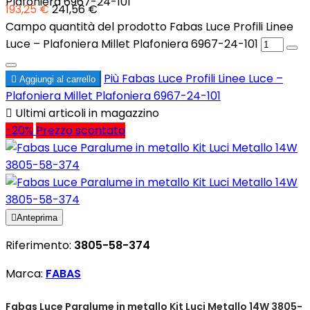
Plafoniera 6967-24-101
193,25 €
241,56 €
Campo quantità del prodotto Fabas Luce Profili Linee
Luce – Plafoniera Millet Plafoniera 6967-24-101
Più
Fabas Luce Profili Linee Luce –

Aggiungi al carrello
Plafoniera Millet Plafoniera 6967-24-101

Ultimi articoli in magazzino
-20%
Prezzo scontato

Anteprima
Riferimento:
3805-58-374
Marca:
FABAS
Fabas Luce Paralume in metallo Kit Luci Metallo 14W 3805-