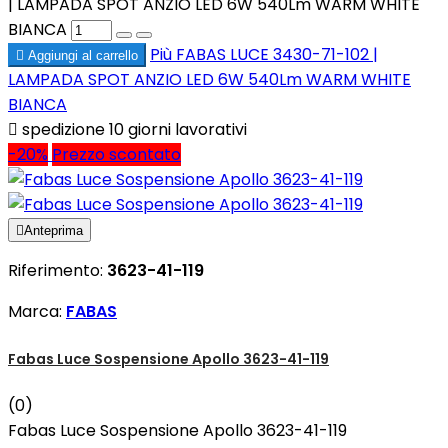
| LAMPADA SPOT ANZIO LED 6W 540Lm WARM WHITE
BIANCA
Più
FABAS LUCE 3430-71-102 |

Aggiungi al carrello
LAMPADA SPOT ANZIO LED 6W 540Lm WARM WHITE
BIANCA

spedizione 10 giorni lavorativi
-20%
Prezzo scontato

Anteprima
Riferimento:
3623-41-119
Marca:
FABAS
Fabas Luce Sospensione Apollo 3623-41-119
(0)
Fabas Luce Sospensione Apollo 3623-41-119