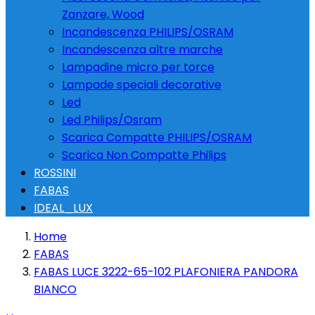
Zanzare, Wood
Incandescenza PHILIPS/OSRAM
Incandescenza altre marche
Lampadine micro per torce
Lampade speciali decorative
Led
Led Philips/Osram
Scarica Compatte PHILIPS/OSRAM
Scarica Non Compatte Philips
ROSSINI
FABAS
IDEAL_LUX
Home
FABAS
FABAS LUCE 3222-65-102 PLAFONIERA PANDORA
BIANCO