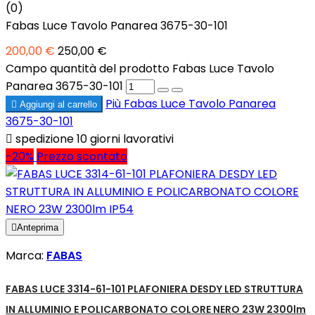
(0)
Fabas Luce Tavolo Panarea 3675-30-101
200,00 €
250,00 €
Campo quantità del prodotto Fabas Luce Tavolo
Panarea 3675-30-101
Più
Fabas Luce Tavolo Panarea

Aggiungi al carrello
3675-30-101

spedizione 10 giorni lavorativi
-20%
Prezzo scontato

Anteprima
Marca:
FABAS
FABAS LUCE 3314-61-101 PLAFONIERA DESDY LED STRUTTURA
IN ALLUMINIO E POLICARBONATO COLORE NERO 23W 2300lm