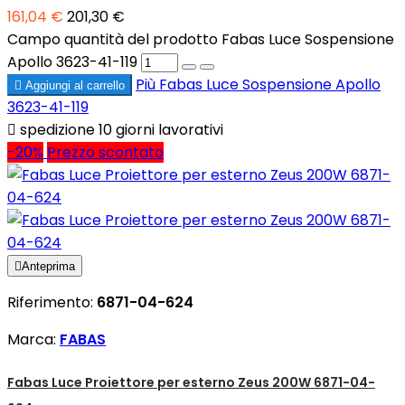
161,04 €
201,30 €
Campo quantità del prodotto Fabas Luce Sospensione
Apollo 3623-41-119
Più
Fabas Luce Sospensione Apollo

Aggiungi al carrello
3623-41-119

spedizione 10 giorni lavorativi
-20%
Prezzo scontato

Anteprima
Riferimento:
6871-04-624
Marca:
FABAS
Fabas Luce Proiettore per esterno Zeus 200W 6871-04-