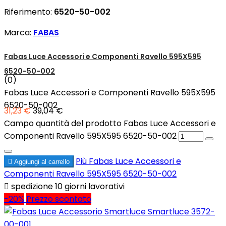
Riferimento:
6520-50-002
Marca:
FABAS
Fabas Luce Accessori e Componenti Ravello 595X595
6520-50-002
(0)
Fabas Luce Accessori e Componenti Ravello 595X595
6520-50-002
31,23 €
39,04 €
Campo quantità del prodotto Fabas Luce Accessori e
Componenti Ravello 595X595 6520-50-002
Più
Fabas Luce Accessori e

Aggiungi al carrello
Componenti Ravello 595X595 6520-50-002

spedizione 10 giorni lavorativi
-20%
Prezzo scontato