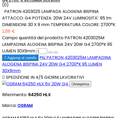
G4 2700°K 95 LUMEN 30X9mm
(0)
PATRON 4203025 LAMPADA ALOGENA BISPINA
ATTACCO: G4 POTENZA: 20W 24V LUMINOSITA': 95 lm
DIMENSIONI: 30 X 9 mm TEMPERATURA COLORE: 2700°K
2,88 €
Campo quantità del prodotto PATRON 4203025M
LAMPADINA ALOGENA BISPINA 24V 20W G4 2700°K 95
LUMEN 30X9mm
Più
PATRON 4203025M LAMPADINA

Aggiungi al carrello
ALOGENA BISPINA 24V 20W G4 2700°K 95 LUMEN
30X9mm

SPEDIZIONE IN 4/5 GIORNI LAVORATIVI

Anteprima
Riferimento:
64250 HLX
Marca:
OSRAM