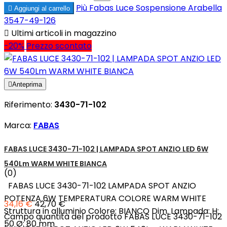
Più
Fabas Luce Sospensione Arabella

Aggiungi al carrello
3547-49-126

Ultimi articoli in magazzino
-20%
Prezzo scontato

Anteprima
Riferimento:
3430-71-102
Marca:
FABAS
FABAS LUCE 3430-71-102 | LAMPADA SPOT ANZIO LED 6W
540Lm WARM WHITE BIANCA
(0)
FABAS LUCE 3430-71-102 LAMPADA SPOT ANZIO
POTENZA 6W TEMPERATURA COLORE WARM WHITE
34,16 €
42,70 €
Struttura in alluminio Colore: BIANCO Dim. Lampada: H:
Campo quantità del prodotto FABAS LUCE 3430-71-102
50 Ø: 80 mm