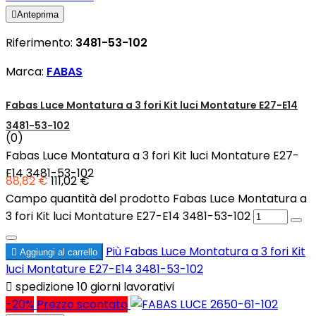

Anteprima
Riferimento:
3481-53-102
Marca:
FABAS
Fabas Luce Montatura a 3 fori Kit luci Montature E27-E14
3481-53-102
(0)
Fabas Luce Montatura a 3 fori Kit luci Montature E27-
E14 3481-53-102
88,82 €
111,02 €
Campo quantità del prodotto Fabas Luce Montatura a
3 fori Kit luci Montature E27-E14 3481-53-102
Più
Fabas Luce Montatura a 3 fori Kit

Aggiungi al carrello
luci Montature E27-E14 3481-53-102

spedizione 10 giorni lavorativi
-20%
Prezzo scontato