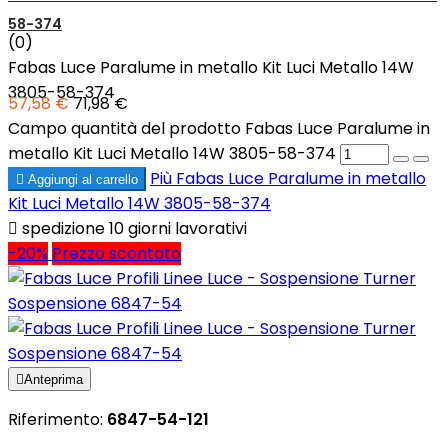
58-374
(0)
Fabas Luce Paralume in metallo Kit Luci Metallo 14W
3805-58-374
57,58 €
71,98 €
Campo quantità del prodotto Fabas Luce Paralume in
metallo Kit Luci Metallo 14W 3805-58-374
Più
Fabas Luce Paralume in metallo

Aggiungi al carrello
Kit Luci Metallo 14W 3805-58-374

spedizione 10 giorni lavorativi
-20%
Prezzo scontato

Anteprima
Riferimento:
6847-54-121