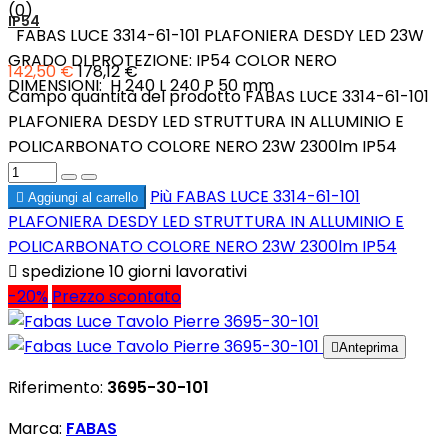
(0)
IP54
FABAS LUCE 3314-61-101 PLAFONIERA DESDY LED 23W
GRADO DI PROTEZIONE: IP54 COLOR NERO
142,50 €
178,12 €
DIMENSIONI: H 240 L 240 P 50 mm
Campo quantità del prodotto FABAS LUCE 3314-61-101
PLAFONIERA DESDY LED STRUTTURA IN ALLUMINIO E
POLICARBONATO COLORE NERO 23W 2300lm IP54
Più
FABAS LUCE 3314-61-101

Aggiungi al carrello
PLAFONIERA DESDY LED STRUTTURA IN ALLUMINIO E
POLICARBONATO COLORE NERO 23W 2300lm IP54

spedizione 10 giorni lavorativi
-20%
Prezzo scontato

Anteprima
Riferimento:
3695-30-101
Marca:
FABAS