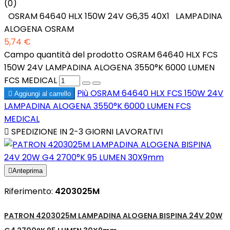
(0)
OSRAM 64640 HLX 150W 24V G6,35 40X1 LAMPADINA
ALOGENA OSRAM
5,74 €
Campo quantità del prodotto OSRAM 64640 HLX FCS
150W 24V LAMPADINA ALOGENA 3550°K 6000 LUMEN
FCS MEDICAL
Più
OSRAM 64640 HLX FCS 150W 24V

Aggiungi al carrello
LAMPADINA ALOGENA 3550°K 6000 LUMEN FCS
MEDICAL

SPEDIZIONE IN 2-3 GIORNI LAVORATIVI

Anteprima
Riferimento:
4203025M
PATRON 4203025M LAMPADINA ALOGENA BISPINA 24V 20W